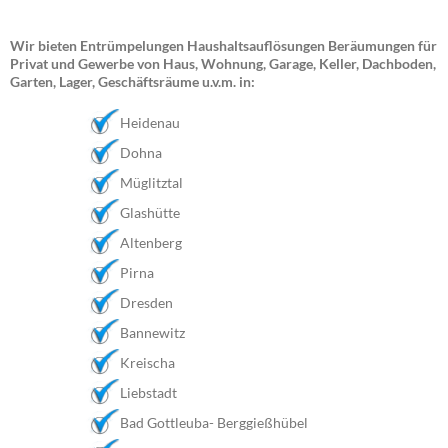
Wir bieten Entrümpelungen Haushaltsauflösungen Beräumungen für
Privat und Gewerbe von Haus, Wohnung, Garage, Keller, Dachboden,
Garten, Lager, Geschäftsräume u.v.m. in:
Heidenau
Dohna
Müglitztal
Glashütte
Altenberg
Pirna
Dresden
Bannewitz
Kreischa
Liebstadt
Bad Gottleuba- Berggießhübel