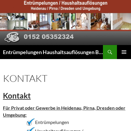
Suchen
Entrümpelungen Haushaltsauflösungen Beräumungen
ZUM
PRIMÄR
INHALT
MENÜ
SPRINGEN
KONTAKT
Kontakt
Für Privat oder Gewerbe in Heidenau, Pirna, Dresden oder
Umgebung:
Entrümpelungen
Haushaltsauflösungen /