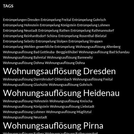
TAGS
Entrümpelungen Dresden
Entrümpelung Freital
Entrümpelung Gohrisch
Entrümpelung Hohnstein
Entrümpelung Königstein
Entrümpelung Lohmen
Entrümpelung Neustadt
Entrümpelung Rathen
Entrümpelung Rathmannsdorf
Entrümpelung Reinhardtsdorf-Schöna
Entrümpelung Rosenthal-Bielatal
Entrümpelung Sebnitz
Entrümpelung Stolpen
Entrümpelung Struppen
Entrümpelung Wehlen
gewerbliche Entrümpelung
Wohnungsauflösung Altenberg
Wohnungsauflösung Bad Gottleuba- Berggießhübel
Wohnungsauflösung Bad Schandau
Wohnungsauflösung Bahretal
Wohnungsauflösung Bannewitz
Wohnungsauflösung Dohma
Wohnungsauflösung Dohna
Wohnungsauflösung Dresden
Wohnungsauflösung Dürrröhrsdorf-Dittersbach
Wohnungsauflösung Freital
Wohnungsauflösung Glashütte
Wohnungsauflösung Gohrisch
Wohnungsauflösung Heidenau
Wohnungsauflösung Hohnstein
Wohnungsauflösung Kreischa
Wohnungsauflösung Königstein
Wohnungsauflösung Liebstadt
Wohnungsauflösung Lohmen
Wohnungsauflösung Müglitztal
Wohnungsauflösung Neustadt
Wohnungsauflösung Pirna
Wohnungsauflösung Rathen
Wohnungsauflösung Rathmannsdorf