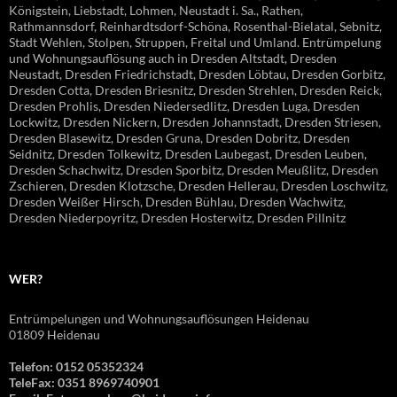
Königstein, Liebstadt, Lohmen, Neustadt i. Sa., Rathen,
Rathmannsdorf, Reinhardtsdorf-Schöna, Rosenthal-Bielatal, Sebnitz,
Stadt Wehlen, Stolpen, Struppen, Freital und Umland. Entrümpelung
und Wohnungsauflösung auch in Dresden Altstadt, Dresden
Neustadt, Dresden Friedrichstadt, Dresden Löbtau, Dresden Gorbitz,
Dresden Cotta, Dresden Briesnitz, Dresden Strehlen, Dresden Reick,
Dresden Prohlis, Dresden Niedersedlitz, Dresden Luga, Dresden
Lockwitz, Dresden Nickern, Dresden Johannstadt, Dresden Striesen,
Dresden Blasewitz, Dresden Gruna, Dresden Dobritz, Dresden
Seidnitz, Dresden Tolkewitz, Dresden Laubegast, Dresden Leuben,
Dresden Schachwitz, Dresden Sporbitz, Dresden Meußlitz, Dresden
Zschieren, Dresden Klotzsche, Dresden Hellerau, Dresden Loschwitz,
Dresden Weißer Hirsch, Dresden Bühlau, Dresden Wachwitz,
Dresden Niederpoyritz, Dresden Hosterwitz, Dresden Pillnitz
WER?
Entrümpelungen und Wohnungsauflösungen Heidenau
01809 Heidenau
Telefon: 0152 05352324
TeleFax: 0351 8969740901