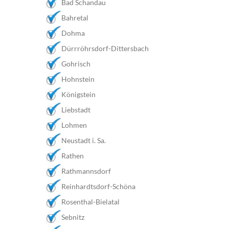
Bad Schandau
Bahretal
Dohma
Dürrröhrsdorf-Dittersbach
Gohrisch
Hohnstein
Königstein
Liebstadt
Lohmen
Neustadt i. Sa.
Rathen
Rathmannsdorf
Reinhardtsdorf-Schöna
Rosenthal-Bielatal
Sebnitz