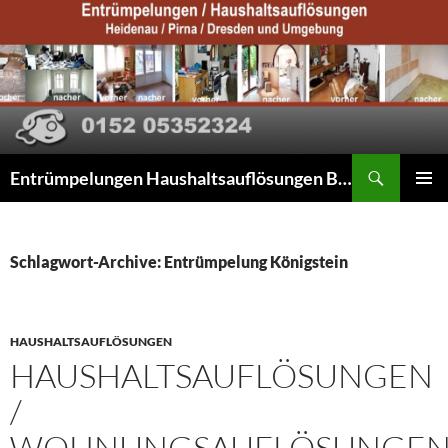
Suchen
Entrümpelungen Haushaltsauflösungen Beräumungen
ZUM
PRIMÄR
INHALT
MENÜ
SPRINGEN
Schlagwort-Archive: Entrümpelung Königstein
HAUSHALTSAUFLÖSUNGEN
HAUSHALTSAUFLÖSUNGEN
/
WOHNUNGSAUFLÖSUNGE