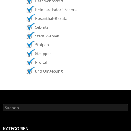
Rathmannsdorf
Reinhardtsdorf-Schöna
Rosenthal-Bielatal
Sebnitz
Stadt Wehlen
Stolpen
Struppen
Freital
und Umgebung
Suchen
nach:
KATEGORIEN