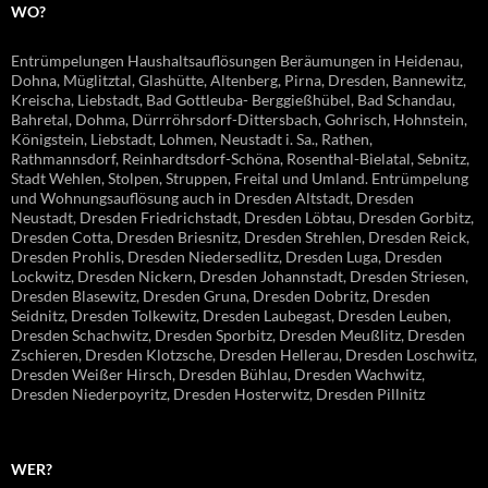
WO?
Entrümpelungen Haushaltsauflösungen Beräumungen in Heidenau,
Dohna, Müglitztal, Glashütte, Altenberg, Pirna, Dresden, Bannewitz,
Kreischa, Liebstadt, Bad Gottleuba- Berggießhübel, Bad Schandau,
Bahretal, Dohma, Dürrröhrsdorf-Dittersbach, Gohrisch, Hohnstein,
Königstein, Liebstadt, Lohmen, Neustadt i. Sa., Rathen,
Rathmannsdorf, Reinhardtsdorf-Schöna, Rosenthal-Bielatal, Sebnitz,
Stadt Wehlen, Stolpen, Struppen, Freital und Umland. Entrümpelung
und Wohnungsauflösung auch in Dresden Altstadt, Dresden
Neustadt, Dresden Friedrichstadt, Dresden Löbtau, Dresden Gorbitz,
Dresden Cotta, Dresden Briesnitz, Dresden Strehlen, Dresden Reick,
Dresden Prohlis, Dresden Niedersedlitz, Dresden Luga, Dresden
Lockwitz, Dresden Nickern, Dresden Johannstadt, Dresden Striesen,
Dresden Blasewitz, Dresden Gruna, Dresden Dobritz, Dresden
Seidnitz, Dresden Tolkewitz, Dresden Laubegast, Dresden Leuben,
Dresden Schachwitz, Dresden Sporbitz, Dresden Meußlitz, Dresden
Zschieren, Dresden Klotzsche, Dresden Hellerau, Dresden Loschwitz,
Dresden Weißer Hirsch, Dresden Bühlau, Dresden Wachwitz,
Dresden Niederpoyritz, Dresden Hosterwitz, Dresden Pillnitz
WER?