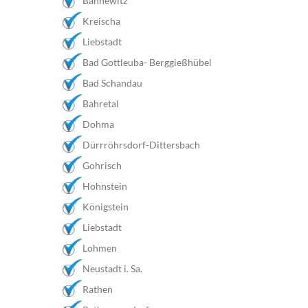
Bannewitz
Kreischa
Liebstadt
Bad Gottleuba- Berggießhübel
Bad Schandau
Bahretal
Dohma
Dürrröhrsdorf-Dittersbach
Gohrisch
Hohnstein
Königstein
Liebstadt
Lohmen
Neustadt i. Sa.
Rathen