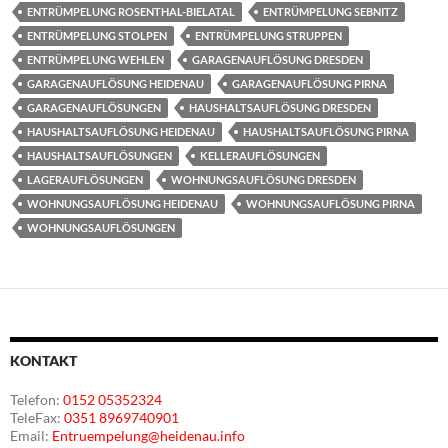
ENTRÜMPELUNG ROSENTHAL-BIELATAL
ENTRÜMPELUNG SEBNITZ
ENTRÜMPELUNG STOLPEN
ENTRÜMPELUNG STRUPPEN
ENTRÜMPELUNG WEHLEN
GARAGENAUFLÖSUNG DRESDEN
GARAGENAUFLÖSUNG HEIDENAU
GARAGENAUFLÖSUNG PIRNA
GARAGENAUFLÖSUNGEN
HAUSHALTSAUFLÖSUNG DRESDEN
HAUSHALTSAUFLÖSUNG HEIDENAU
HAUSHALTSAUFLÖSUNG PIRNA
HAUSHALTSAUFLÖSUNGEN
KELLERAUFLÖSUNGEN
LAGERAUFLÖSUNGEN
WOHNUNGSAUFLÖSUNG DRESDEN
WOHNUNGSAUFLÖSUNG HEIDENAU
WOHNUNGSAUFLÖSUNG PIRNA
WOHNUNGSAUFLÖSUNGEN
KONTAKT
Telefon:
0152 05352324
TeleFax:
0351 8969740901
Email:
Entruempelung@heidenau.info