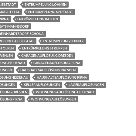
IEBSTADT
ENTRÜMPELUNG LOHMEN
MÜGLITZTAL
ENTRÜMPELUNG NEUSTADT
PIRNA
ENTRÜMPELUNG RATHEN
RATHMANNSDORF
REINHARDTSDORF-SCHÖNA
OSENTHAL-BIELATAL
ENTRÜMPELUNG SEBNITZ
STOLPEN
ENTRÜMPELUNG STRUPPEN
WEHLEN
GARAGENAUFLÖSUNG DRESDEN
UNG HEIDENAU
GARAGENAUFLÖSUNG PIRNA
SUNGEN
HAUSHALTSAUFLÖSUNG DRESDEN
ÖSUNG HEIDENAU
HAUSHALTSAUFLÖSUNG PIRNA
ÖSUNGEN
KELLERAUFLÖSUNGEN
LAGERAUFLÖSUNGEN
ÖSUNG DRESDEN
WOHNUNGSAUFLÖSUNG HEIDENAU
ÖSUNG PIRNA
WOHNUNGSAUFLÖSUNGEN