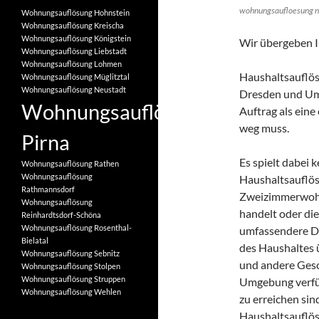
wohnungsaufloesung n
Wohnungsauflösung Hohnstein
Wohnungsauflösung Kreischa
Wohnungsauflösung Königstein
Wir übergeben I
Wohnungsauflösung Liebstadt
Wohnungsauflösung Lohmen
Haushaltsauflö
Wohnungsauflösung Müglitztal
Wohnungsauflösung Neustadt
Dresden und Umg
Wohnungsauflösung
Auftrag als eine
weg muss.
Pirna
Es spielt dabei 
Wohnungsauflösung Rathen
Wohnungsauflösung
Haushaltsauflö
Rathmannsdorf
Zweizimmerwohn
Wohnungsauflösung
handelt oder d
Reinhardtsdorf-Schöna
Wohnungsauflösung Rosenthal-
umfassendere Di
Bielatal
des Haushaltes
Wohnungsauflösung Sebnitz
und andere Gesc
Wohnungsauflösung Stolpen
Wohnungsauflösung Struppen
Umgebung verfüg
Wohnungsauflösung Wehlen
zu erreichen sind
Haushaltsauflös