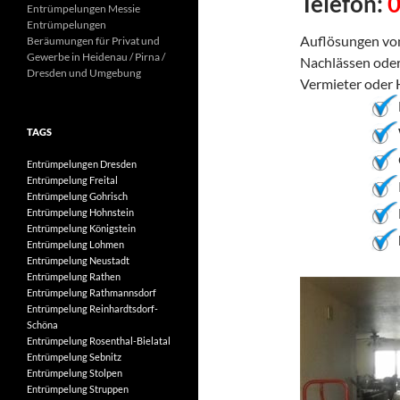
Telefon:
Entrümpelungen Messie
Entrümpelungen
Auflösungen von
Beräumungen für Privat und
Gewerbe in Heidenau / Pirna /
Nachlässen oder
Dresden und Umgebung
Vermieter oder 
TAGS
Entrümpelungen Dresden
Entrümpelung Freital
Entrümpelung Gohrisch
Entrümpelung Hohnstein
Entrümpelung Königstein
Entrümpelung Lohmen
Entrümpelung Neustadt
Entrümpelung Rathen
Entrümpelung Rathmannsdorf
Entrümpelung Reinhardtsdorf-
Schöna
Entrümpelung Rosenthal-Bielatal
Entrümpelung Sebnitz
Entrümpelung Stolpen
Entrümpelung Struppen