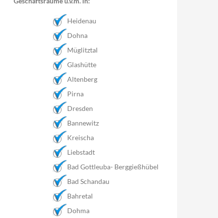
Geschäftsräume u.v.m. in:
Heidenau
Dohna
Müglitztal
Glashütte
Altenberg
Pirna
Dresden
Bannewitz
Kreischa
Liebstadt
Bad Gottleuba- Berggießhübel
Bad Schandau
Bahretal
Dohma