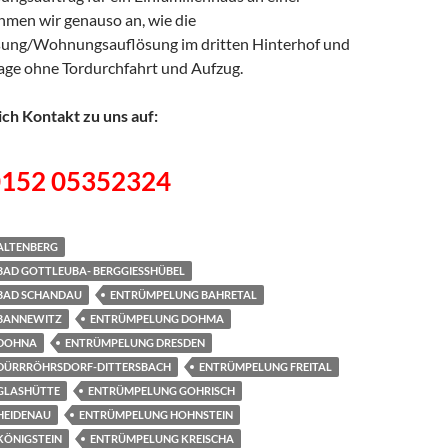
men wir genauso an, wie die
sung/Wohnungsauflösung im dritten Hinterhof und
tage ohne Tordurchfahrt und Aufzug.
ch Kontakt zu uns auf:
0152 05352324
ALTENBERG
AD GOTTLEUBA- BERGGIESSHÜBEL
BAD SCHANDAU
ENTRÜMPELUNG BAHRETAL
BANNEWITZ
ENTRÜMPELUNG DOHMA
 DOHNA
ENTRÜMPELUNG DRESDEN
DÜRRRÖHRSDORF-DITTERSBACH
ENTRÜMPELUNG FREITAL
GLASHÜTTE
ENTRÜMPELUNG GOHRISCH
HEIDENAU
ENTRÜMPELUNG HOHNSTEIN
KÖNIGSTEIN
ENTRÜMPELUNG KREISCHA