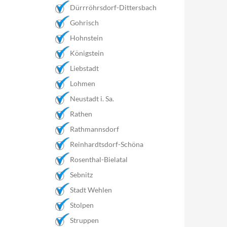
Dürrröhrsdorf-Dittersbach
Gohrisch
Hohnstein
Königstein
Liebstadt
Lohmen
Neustadt i. Sa.
Rathen
Rathmannsdorf
Reinhardtsdorf-Schöna
Rosenthal-Bielatal
Sebnitz
Stadt Wehlen
Stolpen
Struppen