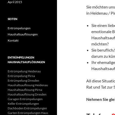
April 2015
Sie möchten un
in Heidenau / P
SEITEN
Sie einen lie
Entrümpelungen
emotionale B
Haushaltsauflösungen
Haushaltsau
Kontakt
möchten?
Sie beruflich
darum zu kü
ENTRÜMPELUNGEN
Ihr ehemalige
HAUSHALTSAUFLÖSUNGEN
Haushaltsau
Entrümpelung Heidenau
Entrümpelung Pirna
All diese Situa
Entrümpelung Dresden
Haushaltsauflösung Heidenau
Rat und Tat zur 
Haushaltsauflösung Pirna
Haushaltsauflösung Dresden
Nehmen Sie glei
Garagen Entrümpelungen
Keller Entrümpelungen
Dachboden Entrümpelungen
Garten Entrümpelungen Haus