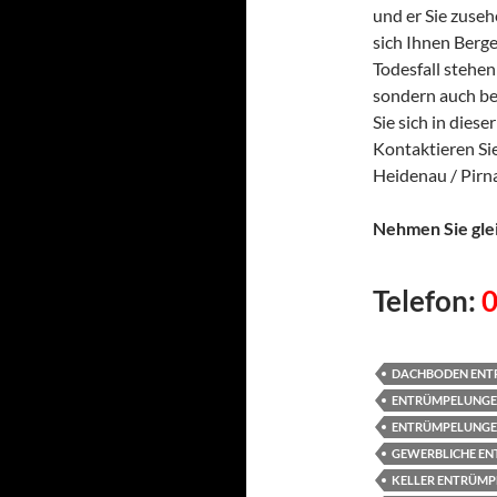
und er Sie zuse
sich Ihnen Berge
Todesfall stehen
sondern auch be
Sie sich in dies
Kontaktieren Si
Heidenau / Pir
Nehmen Sie glei
Telefon:
DACHBODEN ENT
ENTRÜMPELUNGE
ENTRÜMPELUNGE
GEWERBLICHE E
KELLER ENTRÜM