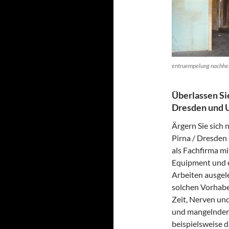
entruempelung nachhe
Überlassen Si
Dresden und 
Ärgern Sie sich 
Pirna / Dresden
als Fachfirma mi
Equipment und e
Arbeiten ausgele
solchen Vorhabe
Zeit, Nerven un
und mangelnder 
beispielsweise 