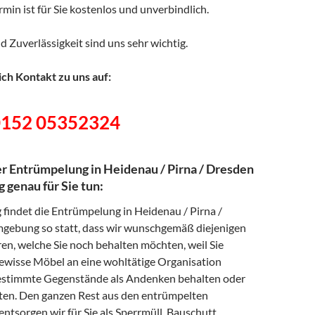
min ist für Sie kostenlos und unverbindlich.
d Zuverlässigkeit sind uns sehr wichtig.
ch Kontakt zu uns auf:
0152 05352324
er Entrümpelung in Heidenau / Pirna / Dresden
genau für Sie tun:
 findet die Entrümpelung in Heidenau / Pirna /
ebung so statt, dass wir wunschgemäß diejenigen
en, welche Sie noch behalten möchten, weil Sie
gewisse Möbel an eine wohltätige Organisation
estimmte Gegenstände als Andenken behalten oder
en. Den ganzen Rest aus den entrümpelten
ntsorgen wir für Sie als Sperrmüll, Bauschutt,