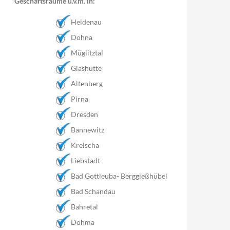
Geschäftsräume u.v.m. in:
Heidenau
Dohna
Müglitztal
Glashütte
Altenberg
Pirna
Dresden
Bannewitz
Kreischa
Liebstadt
Bad Gottleuba- Berggießhübel
Bad Schandau
Bahretal
Dohma