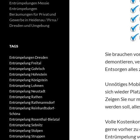
Entrümpelungen Messie
Entrümpelungen
Beräumungen für Privat und
Gewerbe in Heidenau / Pirna /
Dresden und Umgebung
TAGS
Sie brauchen vor
Entrümpelungen Dresden
demontieren, ver
Entrümpelung Freital
Entsorgen alles 
Entrümpelung Gohrisch
Entrümpelung Hohnstein
Entrümpelung Königstein
Unnötiges Mobili
Entrümpelung Lohmen
sich wieder Pla
Entrümpelung Neustadt
Entrümpelung Rathen
Zeigen Sie nur m
Entrümpelung Rathmannsdorf
werden soll, all
Entrümpelung Reinhardtsdorf-
Schöna
Entrümpelung Rosenthal-Bielatal
Volle Kostenkon
Entrümpelung Sebnitz
gerne vorher zu 
Entrümpelung Stolpen
Entrümpelung vo
Entrümpelung Struppen