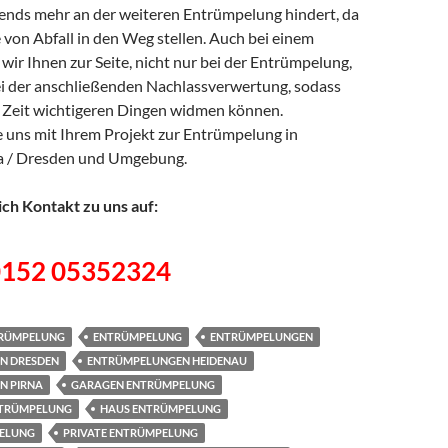
hends mehr an der weiteren Entrümpelung hindert, da
 von Abfall in den Weg stellen. Auch bei einem
 wir Ihnen zur Seite, nicht nur bei der Entrümpelung,
i der anschließenden Nachlassverwertung, sodass
er Zeit wichtigeren Dingen widmen können.
e uns mit Ihrem Projekt zur Entrümpelung in
na / Dresden und Umgebung.
ch Kontakt zu uns auf:
0152 05352324
RÜMPELUNG
ENTRÜMPELUNG
ENTRÜMPELUNGEN
N DRESDEN
ENTRÜMPELUNGEN HEIDENAU
N PIRNA
GARAGEN ENTRÜMPELUNG
NTRÜMPELUNG
HAUS ENTRÜMPELUNG
PELUNG
PRIVATE ENTRÜMPELUNG