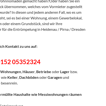
Wohnnomaden gemacht haben?Oder haben Sie ein
ck übernommen, welches vom Vormieter zugestellt
wurde? In diesen und jedem anderen Fall, wo es um
ht, sei es bei einer Wohnung, einem Gewerbelokal,
 oder einem Grundstück, sind wir Ihre
 für die Entrümpelung in Heidenau / Pirna / Dresden
ch Kontakt zu uns auf:
0152 05352324
n
Wohnungen
,
Häuser
,
Betriebe
oder
Lager
bzw.
e
wie
Keller
,
Dachböden
oder
Garagen
und
 besenrein.
ermüllte Haushalte wie Messiwohnungen räumen
Entrümpelung