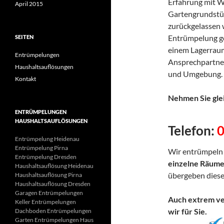
Erfahrung mit 
April 2015
Gartengrundstü
zurückgelassen 
Entrümpelung ge
SEITEN
einem Lagerraum
Entrümpelungen
Ansprechpartner
Haushaltsauflösungen
und Umgebung.
Kontakt
Nehmen Sie glei
ENTRÜMPELUNGEN
HAUSHALTSAUFLÖSUNGEN
Telefon:
Entrümpelung Heidenau
Entrümpelung Pirna
Wir entrümpel
Entrümpelung Dresden
einzelne Räum
Haushaltsauflösung Heidenau
übergeben diese
Haushaltsauflösung Pirna
Haushaltsauflösung Dresden
Garagen Entrümpelungen
Auch extrem v
Keller Entrümpelungen
wir für Sie.
Dachboden Entrümpelungen
Garten Entrümpelungen Haus