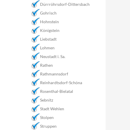
Dürrröhrsdorf-Dittersbach
Gohrisch
Hohnstein
Königstein
Liebstadt
Lohmen
Neustadt i. Sa.
Rathen
Rathmannsdorf
Reinhardtsdorf-Schöna
Rosenthal-Bielatal
Sebnitz
Stadt Wehlen
Stolpen
Struppen