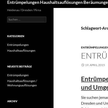
Entrümpelungen Haushaltsauflösungen Beräumung
Heidenau / Dresden / Pirna
Suchen
nach:
Schlagwort-Arc
KATEGORIEN
Entrümpelungen
ENTRÜMPELUNGE
Haushaltsauflösungen
ENTR
19. APRIL 2015
NEUESTE BEITRÄGE
Entrümpelungen
Entrümpe
Haushaltsauflösungen /
Wohnungsauflösungen
und Umg
Sie suchen jema
ARCHIV
Dresden und Umg