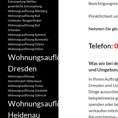
Entrümpelung Wehlen
Besichtigungster
gewerbliche Entrümpelung
Wohnungsauflösung Altenberg
Pünktlichkeit un
Wohnungsauflösung Bad
Gottleuba- Berggießhübel
Wohnungsauflösung Bad
Nehmen Sie glei
Schandau
Wohnungsauflösung Bahretal
Wohnungsauflösung Bannewitz
Telefon:
Wohnungsauflösung Dohma
Wohnungsauflösung Dohna
Wohnungsauflösung
Was wir bei d
Dresden
und Umgebung 
Wohnungsauflösung
In Ihrem Auftrag
Dürrröhrsdorf-Dittersbach
Dresden und Umg
Wohnungsauflösung Freital
Wohnungsauflösung Glashütte
Dinge aussortier
Wohnungsauflösung Gohrisch
beispielsweise 
Wohnungsauflösung
spenden oder b
verkaufen möcht
Heidenau
Räumlichkeiten e