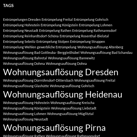
TAGS
Entrümpelungen Dresden
Entrümpelung Freital
Entrümpelung Gohrisch
Entrümpelung Hohnstein
Entrümpelung Königstein
Entrümpelung Lohmen
Entrümpelung Neustadt
Entrümpelung Rathen
Entrümpelung Rathmannsdorf
Entrümpelung Reinhardtsdorf-Schöna
Entrümpelung Rosenthal-Bielatal
Entrümpelung Sebnitz
Entrümpelung Stolpen
Entrümpelung Struppen
Entrümpelung Wehlen
gewerbliche Entrümpelung
Wohnungsauflösung Altenberg
Wohnungsauflösung Bad Gottleuba- Berggießhübel
Wohnungsauflösung Bad Schandau
Wohnungsauflösung Bahretal
Wohnungsauflösung Bannewitz
Wohnungsauflösung Dohma
Wohnungsauflösung Dohna
Wohnungsauflösung Dresden
Wohnungsauflösung Dürrröhrsdorf-Dittersbach
Wohnungsauflösung Freital
Wohnungsauflösung Glashütte
Wohnungsauflösung Gohrisch
Wohnungsauflösung Heidenau
Wohnungsauflösung Hohnstein
Wohnungsauflösung Kreischa
Wohnungsauflösung Königstein
Wohnungsauflösung Liebstadt
Wohnungsauflösung Lohmen
Wohnungsauflösung Müglitztal
Wohnungsauflösung Neustadt
Wohnungsauflösung Pirna
Wohnungsauflösung Rathen
Wohnungsauflösung Rathmannsdorf