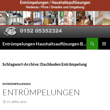
Suchen
Entrümpelungen Haushaltsauflösungen Beräumungen
ZUM
PRIMÄR
INHALT
MENÜ
SPRINGEN
Schlagwort-Archive: Dachboden Entrümpelung
ENTRÜMPELUNGEN
ENTRÜMPELUNGEN
19. APRIL 2015