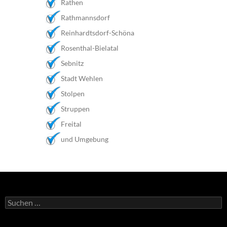
Rathen
Rathmannsdorf
Reinhardtsdorf-Schöna
Rosenthal-Bielatal
Sebnitz
Stadt Wehlen
Stolpen
Struppen
Freital
und Umgebung
Suchen
nach: