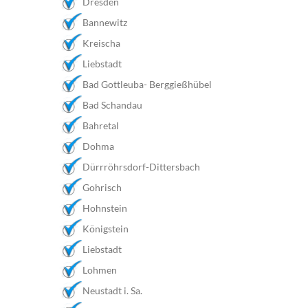
Dresden
Bannewitz
Kreischa
Liebstadt
Bad Gottleuba- Berggießhübel
Bad Schandau
Bahretal
Dohma
Dürrröhrsdorf-Dittersbach
Gohrisch
Hohnstein
Königstein
Liebstadt
Lohmen
Neustadt i. Sa.