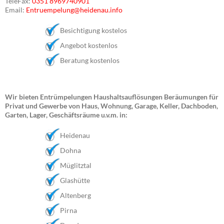
TeleFax:
0351 8969740901
Email:
Entruempelung@heidenau.info
Besichtigung kostelos
Angebot kostenlos
Beratung kostenlos
Wir bieten Entrümpelungen Haushaltsauflösungen Beräumungen für
Privat und Gewerbe von Haus, Wohnung, Garage, Keller, Dachboden,
Garten, Lager, Geschäftsräume u.v.m. in:
Heidenau
Dohna
Müglitztal
Glashütte
Altenberg
Pirna