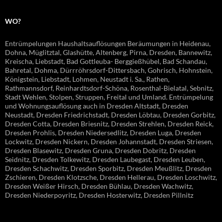
WO?
Entrümpelungen Haushaltsauflösungen Beräumungen in Heidenau,
Dohna, Müglitztal, Glashütte, Altenberg, Pirna, Dresden, Bannewitz,
Kreischa, Liebstadt, Bad Gottleuba- Berggießhübel, Bad Schandau,
Bahretal, Dohma, Dürrröhrsdorf-Dittersbach, Gohrisch, Hohnstein,
Königstein, Liebstadt, Lohmen, Neustadt i. Sa., Rathen,
Rathmannsdorf, Reinhardtsdorf-Schöna, Rosenthal-Bielatal, Sebnitz,
Stadt Wehlen, Stolpen, Struppen, Freital und Umland. Entrümpelung
und Wohnungsauflösung auch in Dresden Altstadt, Dresden
Neustadt, Dresden Friedrichstadt, Dresden Löbtau, Dresden Gorbitz,
Dresden Cotta, Dresden Briesnitz, Dresden Strehlen, Dresden Reick,
Dresden Prohlis, Dresden Niedersedlitz, Dresden Luga, Dresden
Lockwitz, Dresden Nickern, Dresden Johannstadt, Dresden Striesen,
Dresden Blasewitz, Dresden Gruna, Dresden Dobritz, Dresden
Seidnitz, Dresden Tolkewitz, Dresden Laubegast, Dresden Leuben,
Dresden Schachwitz, Dresden Sporbitz, Dresden Meußlitz, Dresden
Zschieren, Dresden Klotzsche, Dresden Hellerau, Dresden Loschwitz,
Dresden Weißer Hirsch, Dresden Bühlau, Dresden Wachwitz,
Dresden Niederpoyritz, Dresden Hosterwitz, Dresden Pillnitz