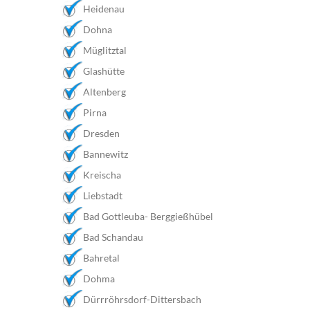
Heidenau
Dohna
Müglitztal
Glashütte
Altenberg
Pirna
Dresden
Bannewitz
Kreischa
Liebstadt
Bad Gottleuba- Berggießhübel
Bad Schandau
Bahretal
Dohma
Dürrröhrsdorf-Dittersbach