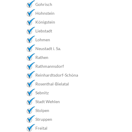
Gohrisch
Hohnstein
Königstein
Liebstadt
Lohmen
Neustadt i. Sa.
Rathen
Rathmannsdorf
Reinhardtsdorf-Schöna
Rosenthal-Bielatal
Sebnitz
Stadt Wehlen
Stolpen
Struppen
Freital