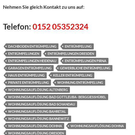
Nehmen Sie gleich Kontakt zu uns auf:
Telefon:
0152 05352324
DACHBODEN ENTRÜMPELUNG
ENTRÜMPELUNG
ENTRÜMPELUNGEN
ENTRÜMPELUNGEN DRESDEN
ENTRÜMPELUNGEN HEIDENAU
ENTRÜMPELUNGEN PIRNA
GARAGEN ENTRÜMPELUNG
GEWERBLICHE ENTRÜMPELUNG
HAUS ENTRÜMPELUNG
KELLER ENTRÜMPELUNG
PRIVATE ENTRÜMPELUNG
WOHNUNG ENTRÜMPELUNG
WOHNUNGSAUFLÖSUNG ALTENBERG
WOHNUNGSAUFLÖSUNG BAD GOTTLEUBA- BERGGIESSHÜBEL
WOHNUNGSAUFLÖSUNG BAD SCHANDAU
WOHNUNGSAUFLÖSUNG BAHRETAL
WOHNUNGSAUFLÖSUNG BANNEWITZ
WOHNUNGSAUFLÖSUNG DOHMA
WOHNUNGSAUFLÖSUNG DOHNA
WOHNUNGSAUFLÖSUNG DRESDEN