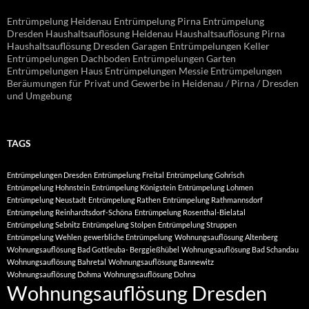
Entrümpelung Heidenau Entrümpelung Pirna Entrümpelung
Dresden Haushaltsauflösung Heidenau Haushaltsauflösung Pirna
Haushaltsauflösung Dresden Garagen Entrümpelungen Keller
Entrümpelungen Dachboden Entrümpelungen Garten
Entrümpelungen Haus Entrümpelungen Messie Entrümpelungen
Beräumungen für Privat und Gewerbe in Heidenau / Pirna / Dresden
und Umgebung
TAGS
Entrümpelungen Dresden
Entrümpelung Freital
Entrümpelung Gohrisch
Entrümpelung Hohnstein
Entrümpelung Königstein
Entrümpelung Lohmen
Entrümpelung Neustadt
Entrümpelung Rathen
Entrümpelung Rathmannsdorf
Entrümpelung Reinhardtsdorf-Schöna
Entrümpelung Rosenthal-Bielatal
Entrümpelung Sebnitz
Entrümpelung Stolpen
Entrümpelung Struppen
Entrümpelung Wehlen
gewerbliche Entrümpelung
Wohnungsauflösung Altenberg
Wohnungsauflösung Bad Gottleuba- Berggießhübel
Wohnungsauflösung Bad Schandau
Wohnungsauflösung Bahretal
Wohnungsauflösung Bannewitz
Wohnungsauflösung Dohma
Wohnungsauflösung Dohna
Wohnungsauflösung Dresden