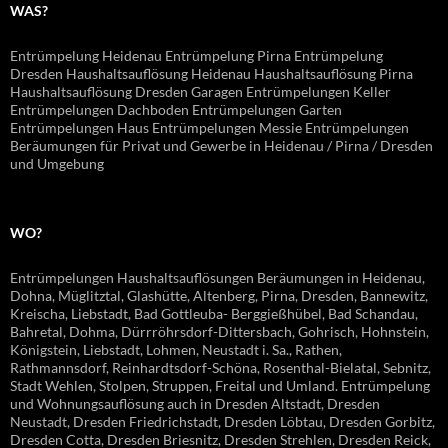
WAS?
Entrümpelung Heidenau Entrümpelung Pirna Entrümpelung
Dresden Haushaltsauflösung Heidenau Haushaltsauflösung Pirna
Haushaltsauflösung Dresden Garagen Entrümpelungen Keller
Entrümpelungen Dachboden Entrümpelungen Garten
Entrümpelungen Haus Entrümpelungen Messie Entrümpelungen
Beräumungen für Privat und Gewerbe in Heidenau / Pirna / Dresden
und Umgebung
WO?
Entrümpelungen Haushaltsauflösungen Beräumungen in Heidenau,
Dohna, Müglitztal, Glashütte, Altenberg, Pirna, Dresden, Bannewitz,
Kreischa, Liebstadt, Bad Gottleuba- Berggießhübel, Bad Schandau,
Bahretal, Dohma, Dürrröhrsdorf-Dittersbach, Gohrisch, Hohnstein,
Königstein, Liebstadt, Lohmen, Neustadt i. Sa., Rathen,
Rathmannsdorf, Reinhardtsdorf-Schöna, Rosenthal-Bielatal, Sebnitz,
Stadt Wehlen, Stolpen, Struppen, Freital und Umland. Entrümpelung
und Wohnungsauflösung auch in Dresden Altstadt, Dresden
Neustadt, Dresden Friedrichstadt, Dresden Löbtau, Dresden Gorbitz,
Dresden Cotta, Dresden Briesnitz, Dresden Strehlen, Dresden Reick,