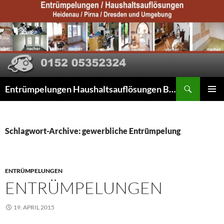
Suchen
Entrümpelungen Haushaltsauflösungen Beräumungen
ZUM
PRIMÄR
INHALT
MENÜ
SPRINGEN
Schlagwort-Archive: gewerbliche Entrümpelung
ENTRÜMPELUNGEN
ENTRÜMPELUNGEN
19. APRIL 2015