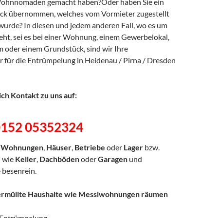
Wohnnomaden gemacht haben?Oder haben Sie ein
ck übernommen, welches vom Vormieter zugestellt
wurde? In diesen und jedem anderen Fall, wo es um
ht, sei es bei einer Wohnung, einem Gewerbelokal,
 oder einem Grundstück, sind wir Ihre
 für die Entrümpelung in Heidenau / Pirna / Dresden
ch Kontakt zu uns auf:
0152 05352324
n
Wohnungen
,
Häuser
,
Betriebe
oder
Lager
bzw.
e
wie
Keller
,
Dachböden
oder
Garagen
und
 besenrein.
ermüllte Haushalte wie Messiwohnungen räumen
Entrümpelung