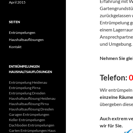
Erfahrung mit 
April 2015
Gartengrundstü
zurückgelassen 
Entrümpelung ge
SEITEN
einem Lagerraum
Entrümpelungen
Ansprechpartner
Haushaltsauflösungen
und Umgebung.
Kontakt
Nehmen Sie glei
ENTRÜMPELUNGEN
HAUSHALTSAUFLÖSUNGEN
Telefon:
Entrümpelung Heidenau
Entrümpelung Pirna
Wir entrümpel
Entrümpelung Dresden
einzelne Räum
Haushaltsauflösung Heidenau
übergeben diese
Haushaltsauflösung Pirna
Haushaltsauflösung Dresden
Garagen Entrümpelungen
Auch extrem v
Keller Entrümpelungen
wir für Sie.
Dachboden Entrümpelungen
Garten Entrümpelungen Haus