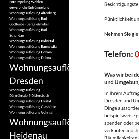
Entrümpelung Wehlen
Besichtigungster
gewerbliche Entrümpelung
Wohnungsauflösung Altenberg
Pünktlichkeit un
Wohnungsauflösung Bad
Gottleuba- Berggießhübel
Wohnungsauflösung Bad
Nehmen Sie glei
Schandau
Wohnungsauflösung Bahretal
Wohnungsauflösung Bannewitz
Telefon:
Wohnungsauflösung Dohma
Wohnungsauflösung Dohna
Wohnungsauflösung
Was wir bei d
Dresden
und Umgebung 
Wohnungsauflösung
In Ihrem Auftrag
Dürrröhrsdorf-Dittersbach
Dresden und Umg
Wohnungsauflösung Freital
Wohnungsauflösung Glashütte
Dinge aussortier
Wohnungsauflösung Gohrisch
beispielsweise 
Wohnungsauflösung
spenden oder b
verkaufen möcht
Heidenau
Räumlichkeiten e