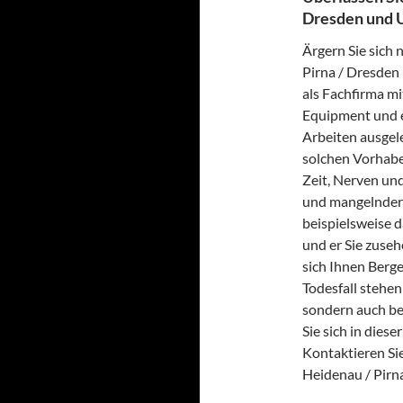
Dresden und 
Ärgern Sie sich 
Pirna / Dresden
als Fachfirma mi
Equipment und e
Arbeiten ausgele
solchen Vorhabe
Zeit, Nerven un
und mangelnder 
beispielsweise 
und er Sie zuse
sich Ihnen Berge
Todesfall stehen
sondern auch be
Sie sich in dies
Kontaktieren Si
Heidenau / Pir