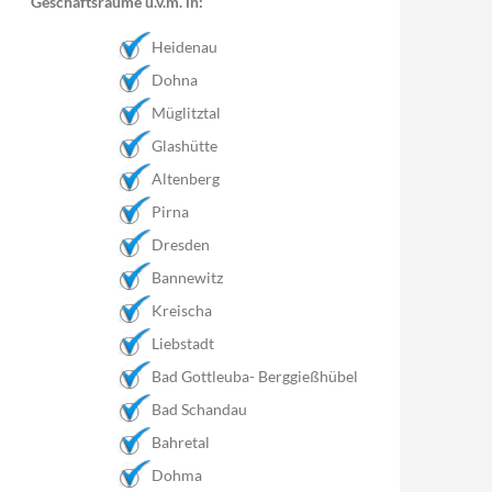
Geschäftsräume u.v.m. in:
Heidenau
Dohna
Müglitztal
Glashütte
Altenberg
Pirna
Dresden
Bannewitz
Kreischa
Liebstadt
Bad Gottleuba- Berggießhübel
Bad Schandau
Bahretal
Dohma