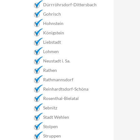
Dürrröhrsdorf-Dittersbach
Gohrisch
Hohnstein
Königstein
Liebstadt
Lohmen
Neustadt i. Sa.
Rathen
Rathmannsdorf
Reinhardtsdorf-Schöna
Rosenthal-Bielatal
Sebnitz
Stadt Wehlen
Stolpen
Struppen