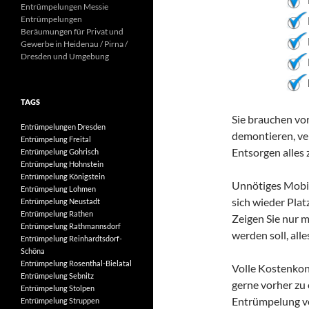
Entrümpelungen Messie
Entrümpelungen
Beräumungen für Privat und
Gewerbe in Heidenau / Pirna /
Dresden und Umgebung
TAGS
Sie brauchen vor
Entrümpelungen Dresden
demontieren, ver
Entrümpelung Freital
Entsorgen alles 
Entrümpelung Gohrisch
Entrümpelung Hohnstein
Entrümpelung Königstein
Unnötiges Mobili
Entrümpelung Lohmen
sich wieder Pla
Entrümpelung Neustadt
Entrümpelung Rathen
Zeigen Sie nur m
Entrümpelung Rathmannsdorf
werden soll, all
Entrümpelung Reinhardtsdorf-
Schöna
Entrümpelung Rosenthal-Bielatal
Volle Kostenkon
Entrümpelung Sebnitz
gerne vorher zu 
Entrümpelung Stolpen
Entrümpelung vo
Entrümpelung Struppen