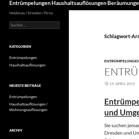
Entrümpelungen Haushaltsauflösungen Beräumung
Heidenau / Dresden / Pirna
Suchen
nach:
Schlagwort-Ar
KATEGORIEN
Entrümpelungen
ENTRÜMPELUNGE
Haushaltsauflösungen
ENTR
19. APRIL 2015
NEUESTE BEITRÄGE
Entrümpelungen
Entrümpe
Haushaltsauflösungen /
Wohnungsauflösungen
und Umg
Sie suchen jema
ARCHIV
Dresden und Umg