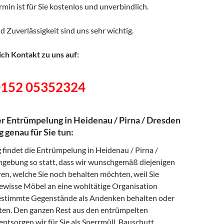
min ist für Sie kostenlos und unverbindlich.
d Zuverlässigkeit sind uns sehr wichtig.
ch Kontakt zu uns auf:
0152 05352324
er Entrümpelung in Heidenau / Pirna / Dresden
genau für Sie tun:
 findet die Entrümpelung in Heidenau / Pirna /
ebung so statt, dass wir wunschgemäß diejenigen
en, welche Sie noch behalten möchten, weil Sie
gewisse Möbel an eine wohltätige Organisation
estimmte Gegenstände als Andenken behalten oder
en. Den ganzen Rest aus den entrümpelten
ntsorgen wir für Sie als Sperrmüll, Bauschutt,