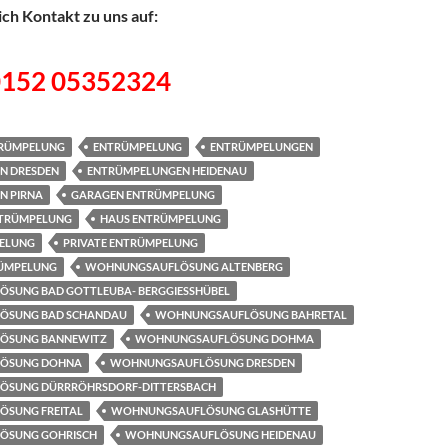
ch Kontakt zu uns auf:
0152 05352324
RÜMPELUNG
ENTRÜMPELUNG
ENTRÜMPELUNGEN
N DRESDEN
ENTRÜMPELUNGEN HEIDENAU
N PIRNA
GARAGEN ENTRÜMPELUNG
NTRÜMPELUNG
HAUS ENTRÜMPELUNG
PELUNG
PRIVATE ENTRÜMPELUNG
ÜMPELUNG
WOHNUNGSAUFLÖSUNG ALTENBERG
SUNG BAD GOTTLEUBA- BERGGIESSHÜBEL
ÖSUNG BAD SCHANDAU
WOHNUNGSAUFLÖSUNG BAHRETAL
ÖSUNG BANNEWITZ
WOHNUNGSAUFLÖSUNG DOHMA
ÖSUNG DOHNA
WOHNUNGSAUFLÖSUNG DRESDEN
SUNG DÜRRRÖHRSDORF-DITTERSBACH
SUNG FREITAL
WOHNUNGSAUFLÖSUNG GLASHÜTTE
ÖSUNG GOHRISCH
WOHNUNGSAUFLÖSUNG HEIDENAU