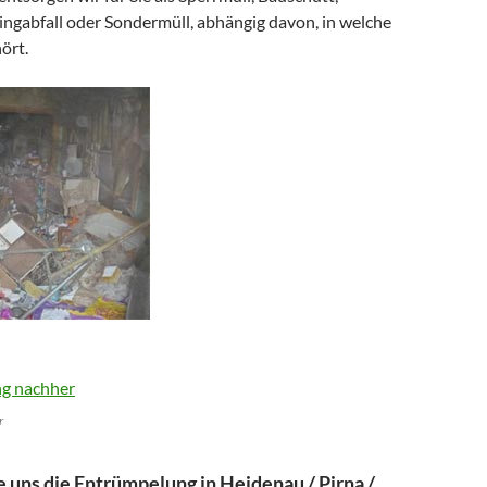
ingabfall oder Sondermüll, abhängig davon, in welche
ört.
r
e uns die Entrümpelung in Heidenau / Pirna /