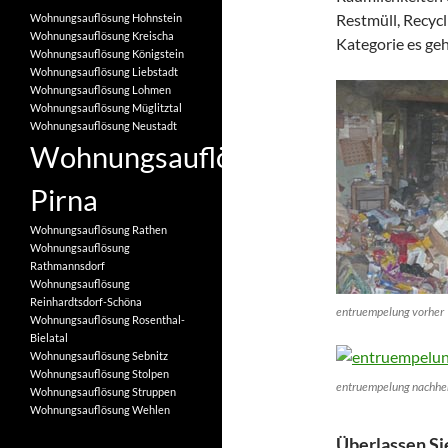
Restmüll, Recycl
Wohnungsauflösung Hohnstein
Wohnungsauflösung Kreischa
Kategorie es geh
Wohnungsauflösung Königstein
Wohnungsauflösung Liebstadt
Wohnungsauflösung Lohmen
Wohnungsauflösung Müglitztal
Wohnungsauflösung Neustadt
Wohnungsauflösung
Pirna
Wohnungsauflösung Rathen
Wohnungsauflösung
Rathmannsdorf
Wohnungsauflösung
Reinhardtsdorf-Schöna
entruempelung vorher
Wohnungsauflösung Rosenthal-
Bielatal
Wohnungsauflösung Sebnitz
Wohnungsauflösung Stolpen
entruempelung nachhe
Wohnungsauflösung Struppen
Wohnungsauflösung Wehlen
Überlassen Si