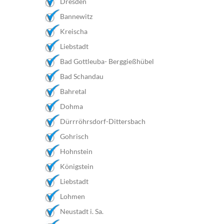
Dresden
Bannewitz
Kreischa
Liebstadt
Bad Gottleuba- Berggießhübel
Bad Schandau
Bahretal
Dohma
Dürrröhrsdorf-Dittersbach
Gohrisch
Hohnstein
Königstein
Liebstadt
Lohmen
Neustadt i. Sa.