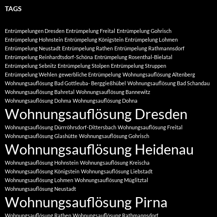
TAGS
Entrümpelungen Dresden
Entrümpelung Freital
Entrümpelung Gohrisch
Entrümpelung Hohnstein
Entrümpelung Königstein
Entrümpelung Lohmen
Entrümpelung Neustadt
Entrümpelung Rathen
Entrümpelung Rathmannsdorf
Entrümpelung Reinhardtsdorf-Schöna
Entrümpelung Rosenthal-Bielatal
Entrümpelung Sebnitz
Entrümpelung Stolpen
Entrümpelung Struppen
Entrümpelung Wehlen
gewerbliche Entrümpelung
Wohnungsauflösung Altenberg
Wohnungsauflösung Bad Gottleuba- Berggießhübel
Wohnungsauflösung Bad Schandau
Wohnungsauflösung Bahretal
Wohnungsauflösung Bannewitz
Wohnungsauflösung Dohma
Wohnungsauflösung Dohna
Wohnungsauflösung Dresden
Wohnungsauflösung Dürrröhrsdorf-Dittersbach
Wohnungsauflösung Freital
Wohnungsauflösung Glashütte
Wohnungsauflösung Gohrisch
Wohnungsauflösung Heidenau
Wohnungsauflösung Hohnstein
Wohnungsauflösung Kreischa
Wohnungsauflösung Königstein
Wohnungsauflösung Liebstadt
Wohnungsauflösung Lohmen
Wohnungsauflösung Müglitztal
Wohnungsauflösung Neustadt
Wohnungsauflösung Pirna
Wohnungsauflösung Rathen
Wohnungsauflösung Rathmannsdorf