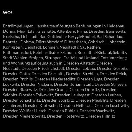
WO?
Entrümpelungen Haushaltsauflösungen Beräumungen in Heidenau,
Dohna, Müglitztal, Glashütte, Altenberg, Pirna, Dresden, Bannewitz,
Kreischa, Liebstadt, Bad Gottleuba- Berggießhübel, Bad Schandau,
Bahretal, Dohma, Dürrröhrsdorf-Dittersbach, Gohrisch, Hohnstein,
Königstein, Liebstadt, Lohmen, Neustadt i. Sa., Rathen,
Rathmannsdorf, Reinhardtsdorf-Schöna, Rosenthal-Bielatal, Sebnitz,
Stadt Wehlen, Stolpen, Struppen, Freital und Umland. Entrümpelung
und Wohnungsauflösung auch in Dresden Altstadt, Dresden
Neustadt, Dresden Friedrichstadt, Dresden Löbtau, Dresden Gorbitz,
Dresden Cotta, Dresden Briesnitz, Dresden Strehlen, Dresden Reick,
Dresden Prohlis, Dresden Niedersedlitz, Dresden Luga, Dresden
Lockwitz, Dresden Nickern, Dresden Johannstadt, Dresden Striesen,
Dresden Blasewitz, Dresden Gruna, Dresden Dobritz, Dresden
Seidnitz, Dresden Tolkewitz, Dresden Laubegast, Dresden Leuben,
Dresden Schachwitz, Dresden Sporbitz, Dresden Meußlitz, Dresden
Zschieren, Dresden Klotzsche, Dresden Hellerau, Dresden Loschwitz,
Dresden Weißer Hirsch, Dresden Bühlau, Dresden Wachwitz,
Dresden Niederpoyritz, Dresden Hosterwitz, Dresden Pillnitz