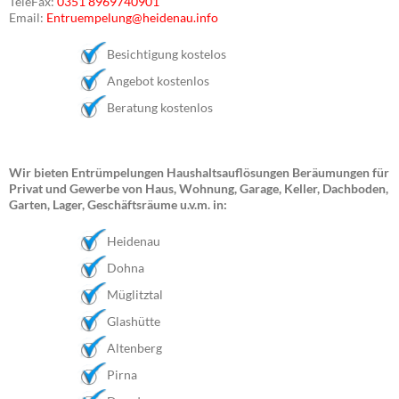
TeleFax:
0351 8969740901
Email:
Entruempelung@heidenau.info
Besichtigung kostelos
Angebot kostenlos
Beratung kostenlos
Wir bieten Entrümpelungen Haushaltsauflösungen Beräumungen für
Privat und Gewerbe von Haus, Wohnung, Garage, Keller, Dachboden,
Garten, Lager, Geschäftsräume u.v.m. in:
Heidenau
Dohna
Müglitztal
Glashütte
Altenberg
Pirna