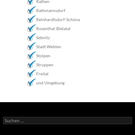
Rathen
Rathmannsdorf
Reinhardtsdorf-Schöna
Rosenthal-Bielatal
Sebnitz
Stadt Wehlen
Stolpen
Struppen
Freital
und Umgebung
Suchen
nach: