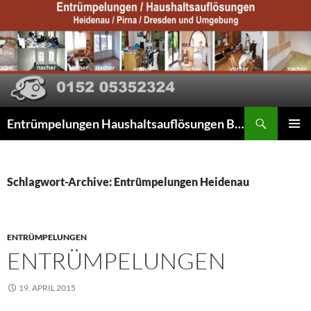
Suchen
Entrümpelungen Haushaltsauflösungen Beräumungen
ZUM
PRIMÄR
INHALT
MENÜ
SPRINGEN
Schlagwort-Archive: Entrümpelungen Heidenau
ENTRÜMPELUNGEN
ENTRÜMPELUNGEN
19. APRIL 2015