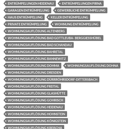
ENTRÜMPELUNGEN HEIDENAU
ENTRÜMPELUNGEN PIRNA
GARAGEN ENTRÜMPELUNG
GEWERBLICHE ENTRÜMPELUNG
HAUS ENTRÜMPELUNG
KELLER ENTRÜMPELUNG
PRIVATE ENTRÜMPELUNG
WOHNUNG ENTRÜMPELUNG
WOHNUNGSAUFLÖSUNG ALTENBERG
WOHNUNGSAUFLÖSUNG BAD GOTTLEUBA- BERGGIESSHÜBEL
WOHNUNGSAUFLÖSUNG BAD SCHANDAU
WOHNUNGSAUFLÖSUNG BAHRETAL
WOHNUNGSAUFLÖSUNG BANNEWITZ
WOHNUNGSAUFLÖSUNG DOHMA
WOHNUNGSAUFLÖSUNG DOHNA
WOHNUNGSAUFLÖSUNG DRESDEN
WOHNUNGSAUFLÖSUNG DÜRRRÖHRSDORF-DITTERSBACH
WOHNUNGSAUFLÖSUNG FREITAL
WOHNUNGSAUFLÖSUNG GLASHÜTTE
WOHNUNGSAUFLÖSUNG GOHRISCH
WOHNUNGSAUFLÖSUNG HEIDENAU
WOHNUNGSAUFLÖSUNG HOHNSTEIN
WOHNUNGSAUFLÖSUNG KÖNIGSTEIN
WOHNUNGSAUFLÖSUNG KREISCHA